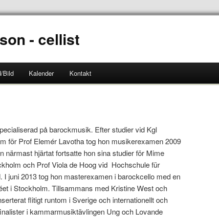
son - cellist
/Bild
Kalender
Kontakt
specialiserad på barockmusik. Efter studier vid Kgl
lm för Prof Elemér Lavotha tog hon musikerexamen 2009
 närmast hjärtat fortsatte hon sina studier för Mime
kholm och Prof Viola de Hoog vid Hochschule für
. I juni 2013 tog hon masterexamen i barockcello med en
éet i Stockholm. Tillsammans med Kristine West och
rterat flitigt runtom i Sverige och internationellt och
inalister i kammarmusiktävlingen Ung och Lovande