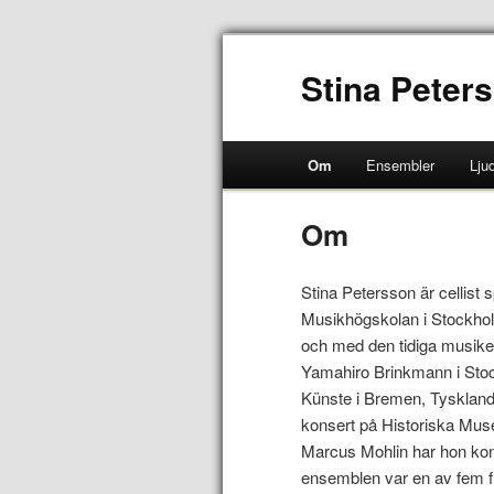
Stina Peters
Om
Ensembler
Ljud
Om
Stina Petersson är cellist 
Musikhögskolan i Stockho
och med den tidiga musiken
Yamahiro Brinkmann i Stoc
Künste i Bremen, Tyskland
konsert på Historiska Mus
Marcus Mohlin har hon konse
ensemblen var en av fem f