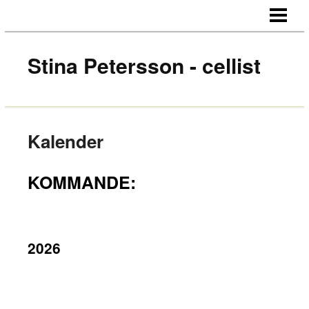
OM
ENSEMBLER
Stina Petersson - cellist
LJUD/BILD
KALENDER
KONTAKT
Kalender
KOMMANDE:
2026